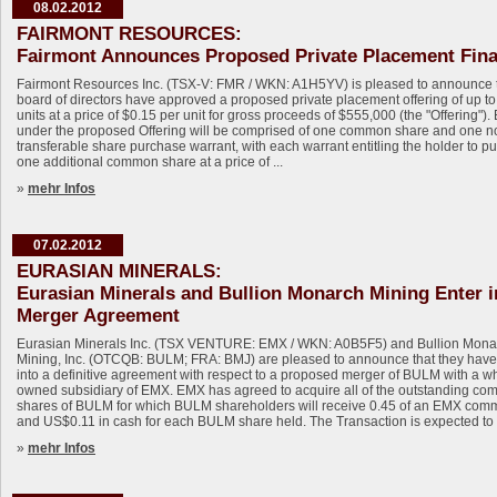
08.02.2012
FAIRMONT RESOURCES:
Fairmont Announces Proposed Private Placement Fin
Fairmont Resources Inc. (TSX-V: FMR / WKN: A1H5YV) is pleased to announce th
board of directors have approved a proposed private placement offering of up t
units at a price of $0.15 per unit for gross proceeds of $555,000 (the "Offering").
under the proposed Offering will be comprised of one common share and one n
transferable share purchase warrant, with each warrant entitling the holder to p
one additional common share at a price of ...
»
mehr Infos
07.02.2012
EURASIAN MINERALS:
Eurasian Minerals and Bullion Monarch Mining Enter i
Merger Agreement
Eurasian Minerals Inc. (TSX VENTURE: EMX / WKN: A0B5F5) and Bullion Mona
Mining, Inc. (OTCQB: BULM; FRA: BMJ) are pleased to announce that they have
into a definitive agreement with respect to a proposed merger of BULM with a wh
owned subsidiary of EMX. EMX has agreed to acquire all of the outstanding c
shares of BULM for which BULM shareholders will receive 0.45 of an EMX com
and US$0.11 in cash for each BULM share held. The Transaction is expected to cl
»
mehr Infos