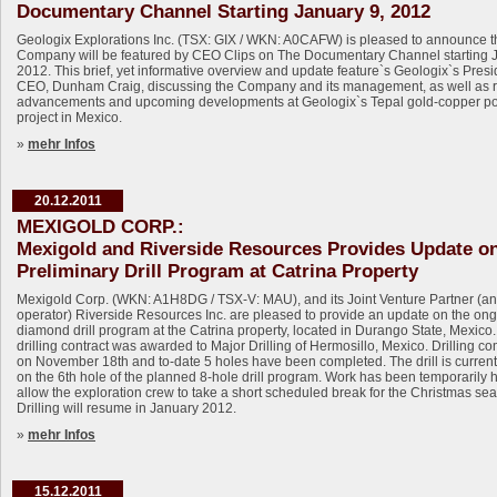
Documentary Channel Starting January 9, 2012
Geologix Explorations Inc. (TSX: GIX / WKN: A0CAFW) is pleased to announce t
Company will be featured by CEO Clips on The Documentary Channel starting 
2012. This brief, yet informative overview and update feature`s Geologix`s Presi
CEO, Dunham Craig, discussing the Company and its management, as well as 
advancements and upcoming developments at Geologix`s Tepal gold-copper p
project in Mexico.
»
mehr Infos
20.12.2011
MEXIGOLD CORP.:
Mexigold and Riverside Resources Provides Update o
Preliminary Drill Program at Catrina Property
Mexigold Corp. (WKN: A1H8DG / TSX-V: MAU), and its Joint Venture Partner (a
operator) Riverside Resources Inc. are pleased to provide an update on the on
diamond drill program at the Catrina property, located in Durango State, Mexico
drilling contract was awarded to Major Drilling of Hermosillo, Mexico. Drilling
on November 18th and to-date 5 holes have been completed. The drill is currentl
on the 6th hole of the planned 8-hole drill program. Work has been temporarily h
allow the exploration crew to take a short scheduled break for the Christmas se
Drilling will resume in January 2012.
»
mehr Infos
15.12.2011