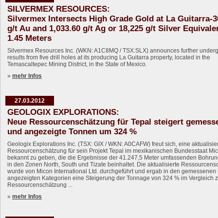
SILVERMEX RESOURCES:
Silvermex Intersects High Grade Gold at La Guitarra-3
g/t Au and 1,033.60 g/t Ag or 18,225 g/t Silver Equival
1.45 Meters
Silvermex Resources Inc. (WKN: A1C8MQ / TSX:SLX) announces further undergr
results from five drill holes at its producing La Guitarra property, located in the
Temascaltepec Mining District, in the State of Mexico.
»
mehr Infos
27.03.2012
GEOLOGIX EXPLORATIONS:
Neue Ressourcenschätzung für Tepal steigert gemess
und angezeigte Tonnen um 324 %
Geologix Explorations Inc. (TSX: GIX / WKN: A0CAFW) freut sich, eine aktualisie
Ressourcenschätzung für sein Projekt Tepal im mexikanischen Bundesstaat M
bekannt zu geben, die die Ergebnisse der 41.247,5 Meter umfassenden Bohru
in den Zonen North, South und Tizate beinhaltet. Die aktualisierte Ressourcen
wurde von Micon International Ltd. durchgeführt und ergab in den gemessenen
angezeigten Kategorien eine Steigerung der Tonnage von 324 % im Vergleich zu
Ressourcenschätzung ...
»
mehr Infos