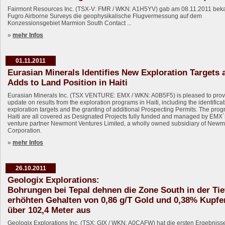
Fairmont Resources Inc. (TSX-V: FMR / WKN: A1H5YV) gab am 08.11.2011 beka
Fugro Airborne Surveys die geophysikalische Flugvermessung auf dem
Konzessionsgebiet Marmion South Contact ...
»
mehr Infos
01.11.2011
Eurasian Minerals Identifies New Exploration Targets 
Adds to Land Position in Haiti
Eurasian Minerals Inc. (TSX VENTURE: EMX / WKN: A0B5F5) is pleased to prov
update on results from the exploration programs in Haiti, including the identifica
exploration targets and the granting of additional Prospecting Permits. The prog
Haiti are all covered as Designated Projects fully funded and managed by EMX`s
venture partner Newmont Ventures Limited, a wholly owned subsidiary of Newm
Corporation.
»
mehr Infos
26.10.2011
Geologix Explorations:
Bohrungen bei Tepal dehnen die Zone South in der Tie
erhöhten Gehalten von 0,86 g/T Gold und 0,38% Kupfe
über 102,4 Meter aus
Geologix Explorations Inc. (TSX: GIX / WKN: A0CAFW) hat die ersten Ergebniss