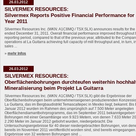
26.03.2012
SILVERMEX RESOURCES:
Silvermex Reports Positive Financial Performance for
Year 2011
Silvermex Resources Inc. (WKN: A1C8MQ / TSX:SLX) announces results for the f
ended December 31, 2011. Overall financial performance improved throughout 
reporting period, compared to that of the previous year, attributed to the Compa
operations at La Guitarra achieving full capacity of mill throughput and, in turn, 
sales ...
»
mehr Infos
26.03.2012
SILVERMEX RESOURCES:
Oberflächenbohrungen durchteufen weiterhin hochhal
Mineralisierung beim Projekt La Guitarra
Silvermex Resources Inc. (WKN: A1C8MQ / TSX:SLX) gibt die Ergebnisse der
Oberflächenbohrungen beim unternehmenseigenen produzierenden Konzessio
La Guitarra, das im Bergbaudistrikt Temascaltepec in Mexiko liegt, bekannt. Bis
Januar 2012 wurden im Rahmen des ursprünglich auf 7.500 Meter angelegten
Oberflächendiamantbohrprogramms, das im September 2011 bekanntgegeben 
Bohrungen mit einer Gesamtlänge von 9.923 Metern, von denen 7.633 Meter 2
2.290 Meter im Januar 2012 gebohrt wurden, niedergebracht. Die
Untersuchungsergebnisse für 40 dieser niedergebrachten Bohrungen, von den
bereits im November 2011 veröffentlicht worden sind, sind bereits eingegangen.
Ergebnisse von 32 weiteren Bohrungen sind ...