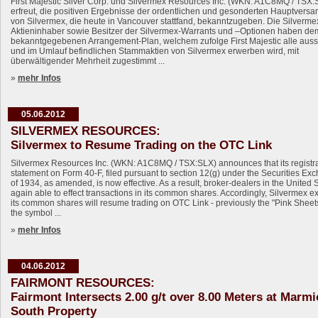
First Majestic Silver Corp. und Silvermex Resources Inc. (WKN: A1C8MQ / TSX:
erfreut, die positiven Ergebnisse der ordentlichen und gesonderten Hauptver
von Silvermex, die heute in Vancouver stattfand, bekanntzugeben. Die Silverme
Aktieninhaber sowie Besitzer der Silvermex-Warrants und –Optionen haben de
bekanntgegebenen Arrangement-Plan, welchem zufolge First Majestic alle aus
und im Umlauf befindlichen Stammaktien von Silvermex erwerben wird, mit
überwältigender Mehrheit zugestimmt ...
»
mehr Infos
05.06.2012
SILVERMEX RESOURCES:
Silvermex to Resume Trading on the OTC Link
Silvermex Resources Inc. (WKN: A1C8MQ / TSX:SLX) announces that its registr
statement on Form 40-F, filed pursuant to section 12(g) under the Securities Ex
of 1934, as amended, is now effective. As a result, broker-dealers in the United 
again able to effect transactions in its common shares. Accordingly, Silvermex ex
its common shares will resume trading on OTC Link - previously the "Pink Sheet
the symbol ...
»
mehr Infos
04.06.2012
FAIRMONT RESOURCES:
Fairmont Intersects 2.00 g/t over 8.00 Meters at Marm
South Property