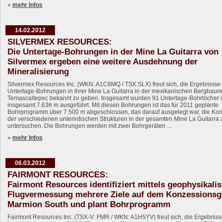
»
mehr Infos
14.02.2012
SILVERMEX RESOURCES:
Die Untertage-Bohrungen in der Mine La Guitarra von
Silvermex ergeben eine weitere Ausdehnung der
Mineralisierung
Silvermex Resources Inc. (WKN: A1C8MQ / TSX:SLX) freut sich, die Ergebnisse
Untertage-Bohrungen in ihrer Mine La Guitarra in der mexikanischen Bergbaur
Temascaltepec bekannt zu geben. Insgesamt wurden 91 Untertage-Bohrlöcher 
insgesamt 7.636 m ausgeführt. Mit diesen Bohrungen ist das für 2011 geplante
Bohrprogramm über 7.500 m abgeschlossen, das darauf ausgelegt war, die Kont
der verschiedenen unterirdischen Strukturen in der gesamten Mine La Guitarra 
untersuchen. Die Bohrungen werden mit zwei Bohrgeräten ...
»
mehr Infos
06.03.2012
FAIRMONT RESOURCES:
Fairmont Resources identifiziert mittels geophysikali
Flugvermessung mehrere Ziele auf dem Konzessionsg
Marmion South und plant Bohrprogramm
Fairmont Resources Inc. (TSX-V: FMR / WKN: A1H5YV) freut sich, die Ergebnis