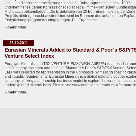
aktuellen Ressourcenerweiterungs- und Infill-Bohrprogramme beim zu 100%
unternehmenseigenen Konzessionsgebiet Tepal im mexikanischen Bundesstaa
Michoacán bekanntgeben. Die Ergebnisse von 20 Bohrungen, die bei der Zone
Projekts niedergebracht worden sind, sind im Rahmen des anhaltenden Explora
Erschließungsprogramms eingegangen. Die Ergebnisse ...
»
mehr Infos
26.10.2011
Eurasian Minerals Added to Standard & Poor`s S&P/T
Venture Select Index
Eurasian Minerals Inc. (TSX VENTURE: EMX / WKN: A0B5F5) is pleased to ann
the Company has been added to the Standard & Poor`s S&P/TSX Venture Select
EMX was selected for representation in the Composite by meeting specific capita
and liquidity requirements. Eurasian Minerals is a global gold and copper explo
company utilizing a partnership business model to explore the world`s most pr
underexplored mineral belts. Please see www.eurasianminerals.com for more in
»
mehr Infos