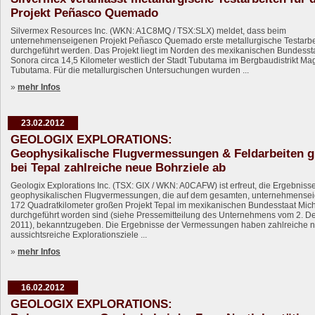
Projekt Peñasco Quemado
Silvermex Resources Inc. (WKN: A1C8MQ / TSX:SLX) meldet, dass beim
unternehmenseigenen Projekt Peñasco Quemado erste metallurgische Testarbe
durchgeführt werden. Das Projekt liegt im Norden des mexikanischen Bundesst
Sonora circa 14,5 Kilometer westlich der Stadt Tubutama im Bergbaudistrikt M
Tubutama. Für die metallurgischen Untersuchungen wurden ...
»
mehr Infos
23.02.2012
GEOLOGIX EXPLORATIONS:
Geophysikalische Flugvermessungen & Feldarbeiten 
bei Tepal zahlreiche neue Bohrziele ab
Geologix Explorations Inc. (TSX: GIX / WKN: A0CAFW) ist erfreut, die Ergebniss
geophysikalischen Flugvermessungen, die auf dem gesamten, unternehmense
172 Quadratkilometer großen Projekt Tepal im mexikanischen Bundesstaat Mi
durchgeführt worden sind (siehe Pressemitteilung des Unternehmens vom 2. 
2011), bekanntzugeben. Die Ergebnisse der Vermessungen haben zahlreiche 
aussichtsreiche Explorationsziele ...
»
mehr Infos
16.02.2012
GEOLOGIX EXPLORATIONS: