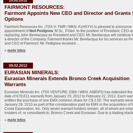
10.02.2012
FAIRMONT RESOURCES:
Fairmont Appoints New CEO and Director and Grants 
Options
Fairmont Resources Inc. (TSX-V: FMR / WKN: A1H5YV) is pleased to announce 
appointment of
Neil Pettigrew
, M.Sc., P.Geo. to the position of President, CEO a
replacing John Bevilacqua as President and CEO. Mr. Bevilacqua will continue t
a director of the Company. Fairmont thanks Mr. Bevilacqua for his services as Pr
and CEO of Fairmont. Mr. Pettigrew received ...
»
mehr Infos
09.02.2012
EURASIAN MINERALS:
Eurasian Minerals Extends Bronco Creek Acquisition
Warrants
Eurasian Minerals Inc. (TSX VENTURE: EMX / WKN: A0B5F5) has extended the 
date of 678,611 warrants from January 29, 2012 to February 22, 2012. Each war
entitles the purchase of one EMX common share for C$ 2.00. The warrants were
January 29, 2010 as part of the consideration paid by EMX in the acquisition of
Creek Exploration, Inc. Only seven warrant holders remain, all of whom are emp
insiders of, or consultants to, Bronco Creek and Eurasian. Due to a trading blacko
»
mehr Infos