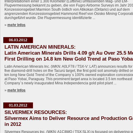
Interpretationen einer 1.300 Kilometer (Luftlinie) umfassenden Mag- und EM-
Flugvermessung bekannt zu geben, die von Fugro Airborne Surveys im Jahr 20
Konzessionsgebiet Marmion South östlich von Atikokan (Ontario) und auf dem
angrenzenden Konzessionsgebiet Hammond Reef von Osisko Mining Corporat
durchgeführt wurde. Die Flugvermessung identifizierte ...
»
mehr Infos
06.03.2012
LATIN AMERICAN MINERALS:
Latin American Minerals Drills 4.09 g/t Au Over 25.5 M
First Drilling on 14.8 km New Gold Trend at Paso Yoba
Latin American Minerals Inc. (WKN: A0LF78 / TSX-V: LAT) announces results for t
five diamond-drill holes on the Tacurú target, the first gold soil anomaly drilled o
km long New Gold Trend of the Company´s 100% owned exploration concessio
at Paso Yobai, Paraguay. This prominent target area is located 3.5 km northeast 
Company´s newly inaugurated Mina Independencia gold pilot plant ...
»
mehr Infos
01.03.2012
SILVERMEX RESOURCES:
Silvermex Aims to Deliver Resource and Production 
in 2012
Silvermex Resources Inc. (WKN: A1C8MQ / TSX:SLX) is focused on delivering 