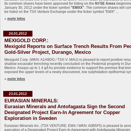
its common shares have been approved for listing on the
NYSE Amex
beginnin
January 30, 2012 under the ticker symbol
"EMXX"
. The common shares will con
be listed on the TSX Venture Exchange under the ticker symbol "EMX" ...
»
mehr Infos
24.01.2012
MEXIGOLD CORP.:
Mexigold Reports on Surface Trench Results From Pe
Gold-Silver Project, Durango, Mexico
Mexigold Corp. (WKN: A1H8DG / TSX-V: MAU) is pleased to report positive resul
shallow excavator trenching recently concluded on the Pedernal property in Du
Mexico. Assays up to 1.4 g/t Au provide evidence to support the premise that tre
exposed the upper levels of a newly discovered, low sulphidation epithermal sy
»
mehr Infos
23.01.2012
EURASIAN MINERALS:
Eurasian Minerals and Antofagasta Sign the Second
Designated Project Earn-In Agreement for Copper
Exploration in Sweden
Eurasian Minerals Inc. (TSX VENTURE: EMX / WKN: A0B5F5) is pleased to ann
execution of a Designated Project Earn-In Agreement with Antofagasta Minerals 