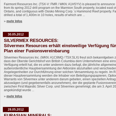
Fairmont Resources Inc. (TSX-V: FMR / WKN: A1H5YV) is pleased to announce 
from its spring 2012 drill program on the Marmion South property, located east of
Ontario, and contiguous with Osisko Mining Corp.´s Hammond Reef property. F
drilled a total of 1,400m in 10 holes, results of which are ...
»
mehr Infos
30.05.2012
SILVERMEX RESOURCES:
Silvermex Resources erhält einstweilige Verfügung fü
Plan einer Fusionsvereinbarung
Silvermex Resources Inc. (WKN: A1C8MQ / TSX:SLX) freut sich bekanntgeben z
dass der Oberste Gerichtshof von British Columbia dem Unternehmen eine eins
Verfügung erteilt hat, die es unter anderem dazu befugt, die jährliche allgemein
außerordentliche Hauptversammlung der Aktionäre abzuhalten und verschiede
Angelegenheiten zur Durchführung einer solchen Versammlung zu regeln. Im
dieser Hauptversammlung werden die Inhaber von Beteiligungspapieren, Opti
Warrants von Silvermex unter anderem darum gebeten, einen speziellen Antrag
abzuwägen (und gegebenenfalls anzunehmen), der die geplante Fusionsverei
zwischen First Majestic Silver Corp. und Silvermex genehmigt, die am 3. April 2
angekündigt wurde ...
»
mehr Infos
28.05.2012
EURASIAN MINERALS: