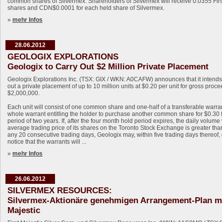
common shares of Silvermex. Shareholders of Silvermex will receive 0.0355 Firs
shares and CDN$0.0001 for each held share of Silvermex.
»
mehr Infos
28.06.2012
GEOLOGIX EXPLORATIONS
Geologix to Carry Out $2 Million Private Placement
Geologix Explorations Inc. (TSX: GIX / WKN: A0CAFW) announces that it intends 
out a private placement of up to 10 million units at $0.20 per unit for gross proce
$2,000,000.
Each unit will consist of one common share and one-half of a transferable warra
whole warrant entitling the holder to purchase another common share for $0.30 
period of two years. If, after the four month hold period expires, the daily volum
average trading price of its shares on the Toronto Stock Exchange is greater tha
any 20 consecutive trading days, Geologix may, within five trading days thereof,
notice that the warrants will ...
»
mehr Infos
26.06.2012
SILVERMEX RESOURCES:
Silvermex-Aktionäre genehmigen Arrangement-Plan mi
Majestic