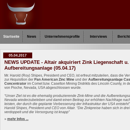
Startseite
News
Unternehmensprofile
Interviews
Bericht
05.04.2017
NEWS UPDATE - Altair akquiriert Zink Liegenschaft u.
Aufbereitungsanlage (05.04.17)
Mr. Harold (Roy) Shipes, President und CEO, ist erfreut mitzuteilen, dass die V
zur Akquisition der
Pan American Zinc Mine
und der
Aufbereitungsanlage Cas
Concentrator
im Comet bzw. Caselton Mining Distrikts des Lincoln County, in 
von Pioche, Nevada, USA abgeschlossen wurde.
“Unser Ziel ist es die ehemalig produzierende Zink-Mine und die Aufbereitungs
Nevada wiederzubeleben und damit einen Beitrag zur erhöhten Nachfrage nach
leisten, der durch die geplante Verbesserung der Infrastruktur der USA entsteht”
Harold Shipes, President und CEO von Altair. “Die Zinkpreise haben sich in dre
verdoppelt und die Versorgung ist knapp”
»
mehr Infos ...