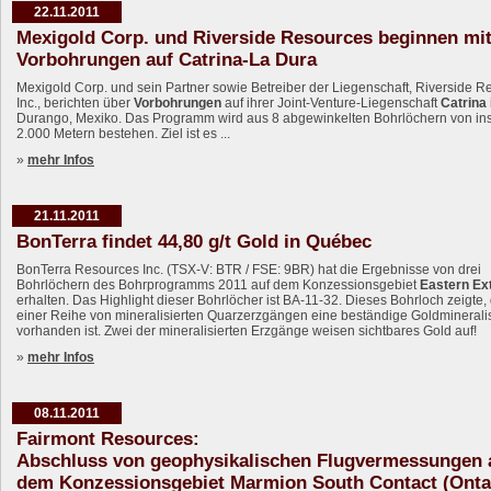
22.11.2011
Mexigold Corp. und Riverside Resources beginnen mi
Vorbohrungen auf Catrina-La Dura
Mexigold Corp. und sein Partner sowie Betreiber der Liegenschaft, Riverside 
Inc., berichten über
Vorbohrungen
auf ihrer Joint-Venture-Liegenschaft
Catrina
Durango, Mexiko. Das Programm wird aus 8 abgewinkelten Bohrlöchern von i
2.000 Metern bestehen. Ziel ist es ...
»
mehr Infos
21.11.2011
BonTerra findet 44,80 g/t Gold in Québec
BonTerra Resources Inc. (TSX-V: BTR / FSE: 9BR) hat die Ergebnisse von drei
Bohrlöchern des Bohrprogramms 2011 auf dem Konzessionsgebiet
Eastern Ex
erhalten. Das Highlight dieser Bohrlöcher ist BA-11-32. Dieses Bohrloch zeigte,
einer Reihe von mineralisierten Quarzerzgängen eine beständige Goldminerali
vorhanden ist. Zwei der mineralisierten Erzgänge weisen sichtbares Gold auf!
»
mehr Infos
08.11.2011
Fairmont Resources:
Abschluss von geophysikalischen Flugvermessungen 
dem Konzessionsgebiet Marmion South Contact (Ontar