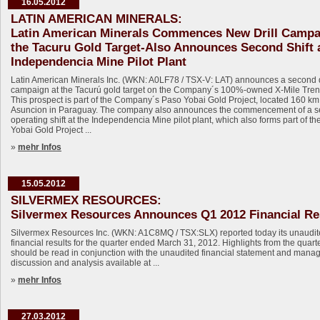
16.05.2012
LATIN AMERICAN MINERALS:
Latin American Minerals Commences New Drill Campa
the Tacuru Gold Target-Also Announces Second Shift a
Independencia Mine Pilot Plant
Latin American Minerals Inc. (WKN: A0LF78 / TSX-V: LAT) announces a second d
campaign at the Tacurú gold target on the Company´s 100%-owned X-Mile Trend
This prospect is part of the Company´s Paso Yobai Gold Project, located 160 km 
Asuncion in Paraguay. The company also announces the commencement of a 
operating shift at the Independencia Mine pilot plant, which also forms part of t
Yobai Gold Project ...
»
mehr Infos
15.05.2012
SILVERMEX RESOURCES:
Silvermex Resources Announces Q1 2012 Financial Re
Silvermex Resources Inc. (WKN: A1C8MQ / TSX:SLX) reported today its unaudi
financial results for the quarter ended March 31, 2012. Highlights from the quart
should be read in conjunction with the unaudited financial statement and man
discussion and analysis available at ...
»
mehr Infos
27.03.2012