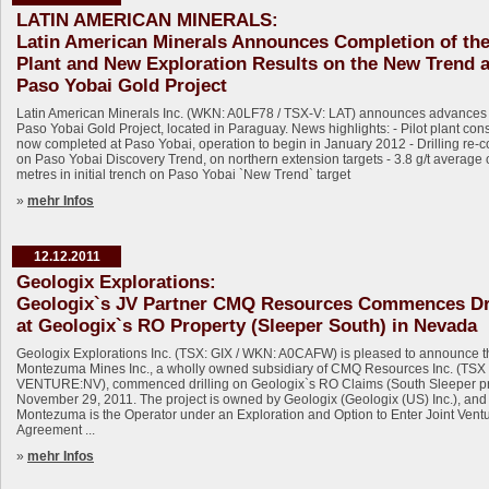
LATIN AMERICAN MINERALS:
Latin American Minerals Announces Completion of the
Plant and New Exploration Results on the New Trend a
Paso Yobai Gold Project
Latin American Minerals Inc. (WKN: A0LF78 / TSX-V: LAT) announces advances 
Paso Yobai Gold Project, located in Paraguay. News highlights: - Pilot plant cons
now completed at Paso Yobai, operation to begin in January 2012 - Drilling r
on Paso Yobai Discovery Trend, on northern extension targets - 3.8 g/t average 
metres in initial trench on Paso Yobai `New Trend` target
»
mehr Infos
12.12.2011
Geologix Explorations:
Geologix`s JV Partner CMQ Resources Commences Dri
at Geologix`s RO Property (Sleeper South) in Nevada
Geologix Explorations Inc. (TSX: GIX / WKN: A0CAFW) is pleased to announce t
Montezuma Mines Inc., a wholly owned subsidiary of CMQ Resources Inc. (TSX
VENTURE:NV), commenced drilling on Geologix`s RO Claims (South Sleeper pr
November 29, 2011. The project is owned by Geologix (Geologix (US) Inc.), and
Montezuma is the Operator under an Exploration and Option to Enter Joint Vent
Agreement ...
»
mehr Infos