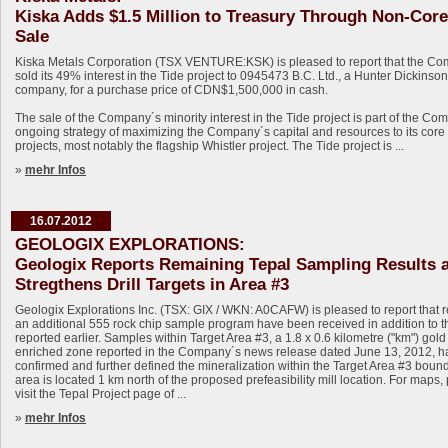
Kiska Adds $1.5 Million to Treasury Through Non-Core
Sale
Kiska Metals Corporation (TSX VENTURE:KSK) is pleased to report that the C
sold its 49% interest in the Tide project to 0945473 B.C. Ltd., a Hunter Dickinson
company, for a purchase price of CDN$1,500,000 in cash.
The sale of the Company´s minority interest in the Tide project is part of the Co
ongoing strategy of maximizing the Company´s capital and resources to its core
projects, most notably the flagship Whistler project. The Tide project is ...
»
mehr Infos
16.07.2012
GEOLOGIX EXPLORATIONS:
Geologix Reports Remaining Tepal Sampling Results 
Stregthens Drill Targets in Area #3
Geologix Explorations Inc. (TSX: GIX / WKN: A0CAFW) is pleased to report that re
an additional 555 rock chip sample program have been received in addition to 
reported earlier. Samples within Target Area #3, a 1.8 x 0.6 kilometre ("km") gold
enriched zone reported in the Company´s news release dated June 13, 2012, h
confirmed and further defined the mineralization within the Target Area #3 boun
area is located 1 km north of the proposed prefeasibility mill location. For maps,
visit the Tepal Project page of ...
»
mehr Infos