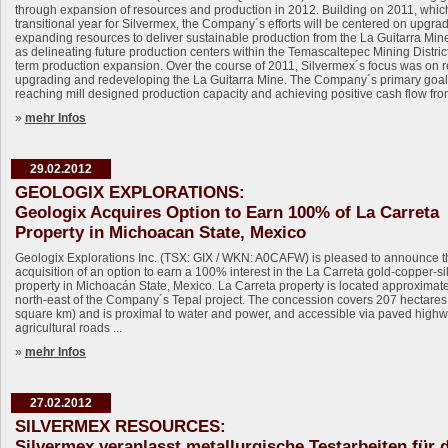
through expansion of resources and production in 2012. Building on 2011, whic
transitional year for Silvermex, the Company´s efforts will be centered on upgra
expanding resources to deliver sustainable production from the La Guitarra Mine
as delineating future production centers within the Temascaltepec Mining District
term production expansion. Over the course of 2011, Silvermex´s focus was on r
upgrading and redeveloping the La Guitarra Mine. The Company´s primary goal
reaching mill designed production capacity and achieving positive cash flow from
»
mehr Infos
29.02.2012
GEOLOGIX EXPLORATIONS:
Geologix Acquires Option to Earn 100% of La Carreta
Property in Michoacan State, Mexico
Geologix Explorations Inc. (TSX: GIX / WKN: A0CAFW) is pleased to announce t
acquisition of an option to earn a 100% interest in the La Carreta gold-copper-si
property in Michoacán State, Mexico. La Carreta property is located approximat
north-east of the Company´s Tepal project. The concession covers 207 hectares
square km) and is proximal to water and power, and accessible via paved high
agricultural roads ...
»
mehr Infos
27.02.2012
SILVERMEX RESOURCES:
Silvermex veranlasst metallurgische Testarbeiten für 