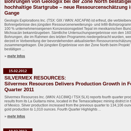
Bohrungen von Geologix bei der Zone North bestätige
hochhaltige Startgrube – neue Ressourcenschätzung 
Gange
Geologix Explorations Inc. (TSX: GIX / WKN: A0CAFW) ist erfreut, die verbleibe
Bohrergebnisse des jüngsten Ressourcenerweiterungs- und Infill-Bohrprogram
100 % unternehmenseigenen Konzessionsgebiet Tepal im mexikanischen Bund
Michoacán bekanntzugeben. Sämtliche Untersuchungsergebnisse von den 160
Bohrungen, die im Rahmen des letzten Programms niedergebracht wurden, we
derzeit in Vorbereitung der bevorstehenden aktualisierten Ressourcenschätzun
zusammengetragen. Die jüngsten Ergebnisse von der Zone North beim Projekt 
bestätigen ...
»
mehr Infos
15.02.2012
SILVERMEX RESOURCES:
Silvermex Resources Delivers Production Growth in F
Quarter 2011
Silvermex Resources Inc. (WKN: A1C8MQ / TSX:SLX) reports fourth quarter pro
results from its La Guitarra mine, located in the Temascaltepec mining district in 
of Mexico. Silver production increased from the previous quarter to 134,106 ou
gold production to 1,010 ounces. Fourth Quarter Highlights ...
»
mehr Infos