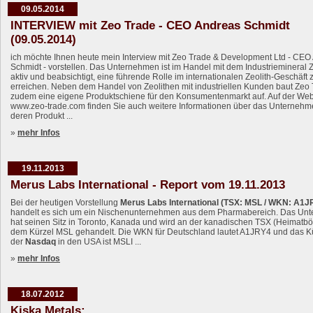
09.05.2014
INTERVIEW mit Zeo Trade - CEO Andreas Schmidt
(09.05.2014)
ich möchte Ihnen heute mein Interview mit Zeo Trade & Development Ltd - CEO
Schmidt - vorstellen. Das Unternehmen ist im Handel mit dem Industriemineral Z
aktiv und beabsichtigt, eine führende Rolle im internationalen Zeolith-Geschäft 
erreichen. Neben dem Handel von Zeolithen mit industriellen Kunden baut Zeo
zudem eine eigene Produktschiene für den Konsumentenmarkt auf. Auf der Web
www.zeo-trade.com finden Sie auch weitere Informationen über das Unterneh
deren Produkt ...
»
mehr Infos
19.11.2013
Merus Labs International - Report vom 19.11.2013
Bei der heutigen Vorstellung
Merus Labs International (TSX: MSL / WKN: A1J
handelt es sich um ein Nischenunternehmen aus dem Pharmabereich. Das Un
hat seinen Sitz in Toronto, Kanada und wird an der kanadischen TSX (Heimatbö
dem Kürzel MSL gehandelt. Die WKN für Deutschland lautet A1JRY4 und das K
der
Nasdaq
in den USA ist MSLI ...
»
mehr Infos
18.07.2012
Kiska Metals: