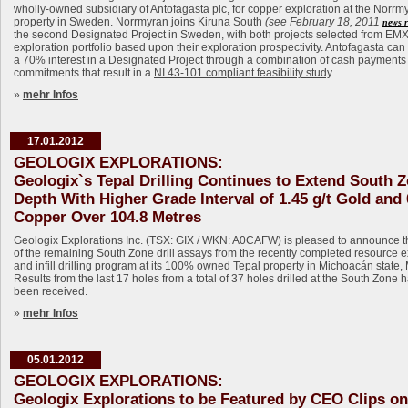
wholly-owned subsidiary of Antofagasta plc, for copper exploration at the Norrm
property in Sweden. Norrmyran joins Kiruna South
(see February 18, 2011
news r
the second Designated Project in Sweden, with both projects selected from EMX
exploration portfolio based upon their exploration prospectivity. Antofagasta can
a 70% interest in a Designated Project through a combination of cash payment
commitments that result in a
NI 43-101 compliant feasibility study
.
»
mehr Infos
17.01.2012
GEOLOGIX EXPLORATIONS:
Geologix`s Tepal Drilling Continues to Extend South Z
Depth With Higher Grade Interval of 1.45 g/t Gold and
Copper Over 104.8 Metres
Geologix Explorations Inc. (TSX: GIX / WKN: A0CAFW) is pleased to announce th
of the remaining South Zone drill assays from the recently completed resource 
and infill drilling program at its 100% owned Tepal property in Michoacán state,
Results from the last 17 holes from a total of 37 holes drilled at the South Zone
been received.
»
mehr Infos
05.01.2012
GEOLOGIX EXPLORATIONS:
Geologix Explorations to be Featured by CEO Clips on