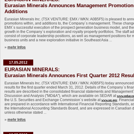
Eurasian Minerals Announces Management Promotion
Additions
Eurasian Minerals Inc. (TSX VENTURE: EMX / WKN: A0B5F5) is pleased to an
promotions within, and additions to, the Company´s management. These change
EMX´s successful execution of the prospect generation business model, and the
growth in the Company´s exploration and royalty property portfolios. The staff ad
consist of corporate leadership positions, as well as management positions for m
business units and a new exploration initiative in Southeast Asia ...
»
mehr Infos
17.05.2012
EURASIAN MINERALS:
Eurasian Minerals Announces First Quarter 2012 Resu
Eurasian Minerals Inc. (TSX VENTURE: EMX / WKN: A0B5F5) today announced
results for the first quarter ended March 31, 2012. Details of the Company´s fina
results are described in the consolidated financial statements and Management
Discussion and Analysis ("MD&A"), which are available on SEDAR at
www.sedar.c
the U.S. Securities and Exchange Commission´s website at
. Financial
www.sec.gov
are prepared in accordance with International Financial Reporting Standards, a
the International Accounting Standards Board, and are expressed in Canadian d
unless otherwise stated ...
»
mehr Infos