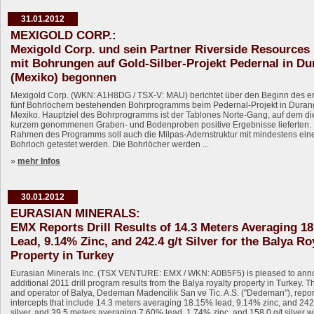
31.01.2012
MEXIGOLD CORP.:
Mexigold Corp. und sein Partner Riverside Resources
mit Bohrungen auf Gold-Silber-Projekt Pedernal in D
(Mexiko) begonnen
Mexigold Corp. (WKN: A1H8DG / TSX-V: MAU) berichtet über den Beginn des e
fünf Bohrlöchern bestehenden Bohrprogramms beim Pedernal-Projekt in Duran
Mexiko. Hauptziel des Bohrprogramms ist der Tablones Norte-Gang, auf dem di
kurzem genommenen Graben- und Bodenproben positive Ergebnisse lieferten.
Rahmen des Programms soll auch die Milpas-Adernstruktur mit mindestens ei
Bohrloch getestet werden. Die Bohrlöcher werden ...
»
mehr Infos
30.01.2012
EURASIAN MINERALS:
EMX Reports Drill Results of 14.3 Meters Averaging 1
Lead, 9.14% Zinc, and 242.4 g/t Silver for the Balya Ro
Property in Turkey
Eurasian Minerals Inc. (TSX VENTURE: EMX / WKN: A0B5F5) is pleased to an
additional 2011 drill program results from the Balya royalty property in Turkey. 
and operator of Balya, Dedeman Madencilik San ve Tic. A.S. ("Dedeman"), repor
intercepts that include 14.3 meters averaging 18.15% lead, 9.14% zinc, and 242.
silver, and 39.5 meters averaging 7.60% lead, 1.74% zinc, and 158.0 g/t silver w