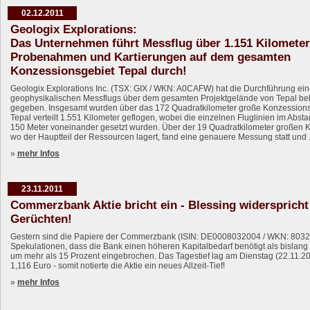
02.12.2011
Geologix Explorations:
Das Unternehmen führt Messflug über 1.151 Kilomete
Probenahmen und Kartierungen auf dem gesamten
Konzessionsgebiet Tepal durch!
Geologix Explorations Inc. (TSX: GIX / WKN: A0CAFW) hat die Durchführung ei
geophysikalischen Messflugs über dem gesamten Projektgelände von Tepal be
gegeben. Insgesamt wurden über das 172 Quadratkilometer große Konzession
Tepal verteilt 1.551 Kilometer geflogen, wobei die einzelnen Fluglinien im Abst
150 Meter voneinander gesetzt wurden. Über der 19 Quadratkilometer großen 
wo der Hauptteil der Ressourcen lagert, fand eine genauere Messung statt und .
»
mehr Infos
23.11.2011
Commerzbank Aktie bricht ein - Blessing widerspricht
Gerüchten!
Gestern sind die Papiere der Commerzbank (ISIN: DE0008032004 / WKN: 8032
Spekulationen, dass die Bank einen höheren Kapitalbedarf benötigt als bislang 
um mehr als 15 Prozent eingebrochen. Das Tagestief lag am Dienstag (22.11.20
1,116 Euro - somit notierte die Aktie ein neues Allzeit-Tief!
»
mehr Infos