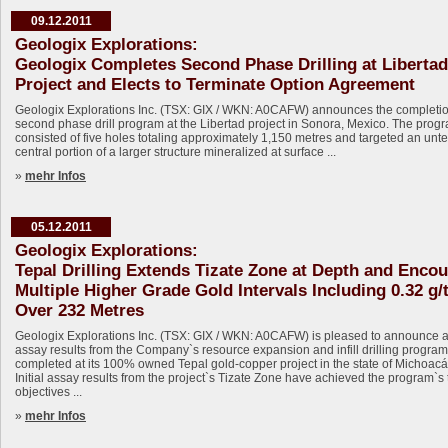
09.12.2011
Geologix Explorations:
Geologix Completes Second Phase Drilling at Libertad
Project and Elects to Terminate Option Agreement
Geologix Explorations Inc. (TSX: GIX / WKN: A0CAFW) announces the completio
second phase drill program at the Libertad project in Sonora, Mexico. The prog
consisted of five holes totaling approximately 1,150 metres and targeted an unt
central portion of a larger structure mineralized at surface ...
»
mehr Infos
05.12.2011
Geologix Explorations:
Tepal Drilling Extends Tizate Zone at Depth and Enco
Multiple Higher Grade Gold Intervals Including 0.32 g/
Over 232 Metres
Geologix Explorations Inc. (TSX: GIX / WKN: A0CAFW) is pleased to announce a
assay results from the Company`s resource expansion and infill drilling program
completed at its 100% owned Tepal gold-copper project in the state of Michoacá
Initial assay results from the project`s Tizate Zone have achieved the program`s
objectives ...
»
mehr Infos