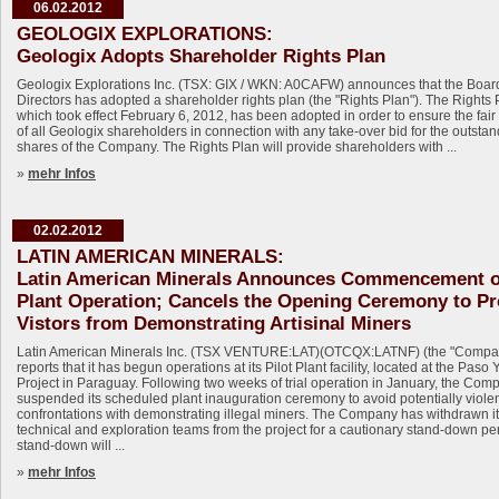
06.02.2012
GEOLOGIX EXPLORATIONS:
Geologix Adopts Shareholder Rights Plan
Geologix Explorations Inc. (TSX: GIX / WKN: A0CAFW) announces that the Board
Directors has adopted a shareholder rights plan (the "Rights Plan"). The Rights 
which took effect February 6, 2012, has been adopted in order to ensure the fair
of all Geologix shareholders in connection with any take-over bid for the outsta
shares of the Company. The Rights Plan will provide shareholders with ...
»
mehr Infos
02.02.2012
LATIN AMERICAN MINERALS:
Latin American Minerals Announces Commencement of
Plant Operation; Cancels the Opening Ceremony to Pr
Vistors from Demonstrating Artisinal Miners
Latin American Minerals Inc. (TSX VENTURE:LAT)(OTCQX:LATNF) (the "Compa
reports that it has begun operations at its Pilot Plant facility, located at the Paso
Project in Paraguay. Following two weeks of trial operation in January, the Com
suspended its scheduled plant inauguration ceremony to avoid potentially viole
confrontations with demonstrating illegal miners. The Company has withdrawn i
technical and exploration teams from the project for a cautionary stand-down per
stand-down will ...
»
mehr Infos