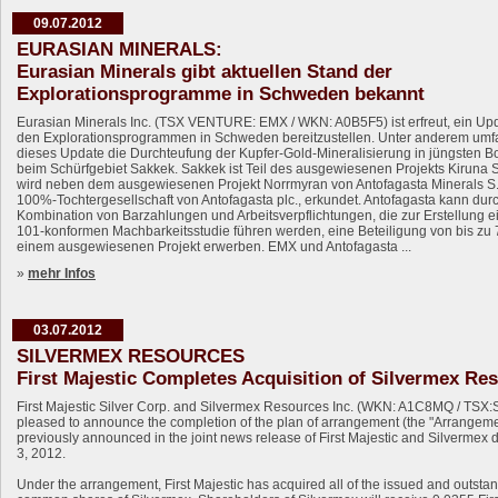
09.07.2012
EURASIAN MINERALS:
Eurasian Minerals gibt aktuellen Stand der
Explorationsprogramme in Schweden bekannt
Eurasian Minerals Inc. (TSX VENTURE: EMX / WKN: A0B5F5) ist erfreut, ein Up
den Explorationsprogrammen in Schweden bereitzustellen. Unter anderem umf
dieses Update die Durchteufung der Kupfer-Gold-Mineralisierung in jüngsten 
beim Schürfgebiet Sakkek. Sakkek ist Teil des ausgewiesenen Projekts Kiruna 
wird neben dem ausgewiesenen Projekt Norrmyran von Antofagasta Minerals S.A
100%-Tochtergesellschaft von Antofagasta plc., erkundet. Antofagasta kann dur
Kombination von Barzahlungen und Arbeitsverpflichtungen, die zur Erstellung ei
101-konformen Machbarkeitsstudie führen werden, eine Beteiligung von bis zu
einem ausgewiesenen Projekt erwerben. EMX und Antofagasta ...
»
mehr Infos
03.07.2012
SILVERMEX RESOURCES
First Majestic Completes Acquisition of Silvermex Re
First Majestic Silver Corp. and Silvermex Resources Inc. (WKN: A1C8MQ / TSX:
pleased to announce the completion of the plan of arrangement (the "Arrangeme
previously announced in the joint news release of First Majestic and Silvermex d
3, 2012.
Under the arrangement, First Majestic has acquired all of the issued and outsta