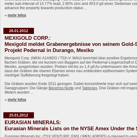
meter sub-interval of 14.77% lead, 2.90% zinc and 403.0 g/t silver. Dedeman co
advance the property towards production status ...
»
mehr Infos
26.01.2012
MEXIGOLD CORP.:
Mexigold meldet Grabenergebnisse von seinem Gold-S
Projekt Pedernal in Durango, Mexiko
Mexigold Corp. (WKN: A1H8DG / TSX-V: MAU) berichtet über positive Ergebnis
flachen Gräben, die vor kurzem von Baggern auf der Pedernal-Liegenschaft in 
Mexiko, ausgehoben wurden. Proben mit bis zu 1,4 g/t Au untermauern die An
dass die Gräben die oberen Ebenen eines neu entdeckten epithermalen System
niedriger Sulfidierung freigelegt haben.
Die Gräben wurden Ende 2011 gezogen. Dabei konzentrierte man sich auf zwe
Ganggruppen: Die Gänge
Becerros Norte
und
Tablones
. Drei Gräben mit insge
Metern wurden ...
»
mehr Infos
25.01.2012
EURASIAN MINERALS:
Eurasian Minerals Lists on the NYSE Amex Under the
Eurasian Minerals Inc. (TSX VENTURE: EMX / WKN: A0B5F5) is pleased to ann